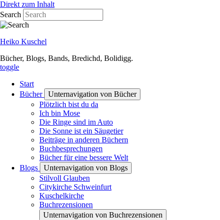
Direkt zum Inhalt
Search
Heiko Kuschel
Bücher, Blogs, Bands, Bredichd, Bolidigg.
toggle
Start
Bücher
Unternavigation von Bücher
Plötzlich bist du da
Ich bin Mose
Die Ringe sind im Auto
Die Sonne ist ein Säugetier
Beiträge in anderen Büchern
Buchbesprechungen
Bücher für eine bessere Welt
Blogs
Unternavigation von Blogs
Stilvoll Glauben
Citykirche Schweinfurt
Kuschelkirche
Buchrezensionen
Unternavigation von Buchrezensionen