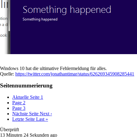
Windows 10 hat die ultimative Fehlermeldung für alles.
Quelle:
https://twitter.com/jonathantimar/status/626269345908285441
Seitennummerierung
Aktuelle Seite
1
Page
2
Page
3
Nächste Seite
Next ›
Letzte Seite
Last »
Überprüft
13 Minuten 24 Sekunden ago