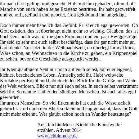
ihr nach Gott gefragt und gesucht. Habt mit ihm gehadert, oft und oft.
Manche von euch haben seine Existenz bestritten. Ihr habt gezweifelt
und gehofft, geflucht und gebetet, Gott gelobt und ihn angeklagt.
Doch immer mehr habe ich das Gefühl: Er ist euch egal geworden. Ob
Gott existiert, das ist überhaupt nicht mehr so wichtig. Glauben, das ist
höchstens noch was für die ganz Frommen und ein paar Ewiggestrige.
Ihr seid so sehr mit euch selbst beschäftigt, dass ihr gar nicht mehr an
Gott denkt. Nur jetzt, in der Weihnachtszeit, da überlegt ihr mal kurz.
Wäre schön, an Weihnachten in die Kirche zu gehen, ein Krippenspiel
zu sehen, bevor die Geschenke ausgepackt werden.
Ihr Kleingläubigen! Seht nur noch auf euch selbst, auf euer eigenes,
kleines, bescheidenes Leben. Armselig seid ihr. Habt weltweite
Kontakte per Email und habt doch den Blick für die Größe und Weite
der Welt verloren. Blickt nur auf euch selbst. In euch selbst verkrümmt
seid ihr. So nannte Luther den sündigen Menschen. Ist euch alles egal
geworden.
Ihr armen Menschen. So viel Erkenntnis hat euch die Wissenschaft
gebracht. Und doch den Blick so klein und eng gemacht, dass ihr Gott
nicht mehr erkennt. Wer glaubt schon noch an Wunder heutzutage?
Aus: Ich bin Mose. Kirchliche Kunstwerke
erzählen. Advent 2014
www.ichbinmose.de