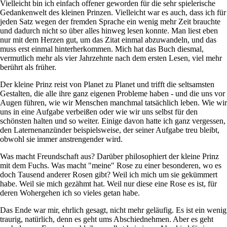
Vielleicht bin ich einfach offener geworden für die sehr spielerische
Gedankenwelt des kleinen Prinzen. Vielleicht war es auch, dass ich für
jeden Satz wegen der fremden Sprache ein wenig mehr Zeit brauchte
und dadurch nicht so über alles hinweg lesen konnte. Man liest eben
nur mit dem Herzen gut, um das Zitat einmal abzuwandeln, und das
muss erst einmal hinterherkommen. Mich hat das Buch diesmal,
vermutlich mehr als vier Jahrzehnte nach dem ersten Lesen, viel mehr
berührt als früher.
Der kleine Prinz reist von Planet zu Planet und trifft die seltsamsten
Gestalten, die alle ihre ganz eigenen Probleme haben - und die uns vor
Augen führen, wie wir Menschen manchmal tatsächlich leben. Wie wir
uns in eine Aufgabe verbeißen oder wie wir uns selbst für den
schönsten halten und so weiter. Einige davon hatte ich ganz vergessen,
den Laternenanzünder beispielsweise, der seiner Aufgabe treu bleibt,
obwohl sie immer anstrengender wird.
Was macht Freundschaft aus? Darüber philosophiert der kleine Prinz
mit dem Fuchs. Was macht "meine" Rose zu einer besonderen, wo es
doch Tausend anderer Rosen gibt? Weil ich mich um sie gekümmert
habe. Weil sie mich gezähmt hat. Weil nur diese eine Rose es ist, für
deren Wohergehen ich so vieles getan habe.
Das Ende war mir, ehrlich gesagt, nicht mehr geläufig. Es ist ein wenig
traurig, natürlich, denn es geht ums Abschiednehmen. Aber es geht