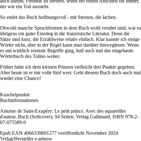
auch darum, Freunde zu bleiben, selbst bei einem Abschied für immer,
der wie ein Tod aussieht.
So endet das Buch hoffnungsvoll - mit Sternen, die lachen.
Obwohl manche Sprachformen in dem Buch wohl veraltet sind, war es
übrigens ein guter Einstieg in die französische Literatur. Denn die
Sätze sind kurz, die Erzählweise relativ einfach. Klar kannte ich einige
Wörter nicht, aber in der Regel kann man darüber hinweglesen. Wenn
es um wirklich zentrale Begriffe ging, half auch mal das eingebaute
Wörterbuch des Tolino weiter.
Früher hätte ich dem kleinen Prinzen vielleicht drei Punkte gegeben.
Aber heute ist er mir volle fünf wert. Gebt diesem Buch doch auch mal
wieder eine Chance!
Kuschelpunkte
Buchinformationen
Antoine de Saint-Exupéry: Le petit prince. Avec des aquareilles
d'auteur.
Buch (Softcover)
, 94 Seiten,
Verlag
Gallimard, ISBN 978-2-
07-075589-9
Epub
EAN
4066339601277 v
eröffentlicht
November 2024
Verlag/Hersteller
e-artnow