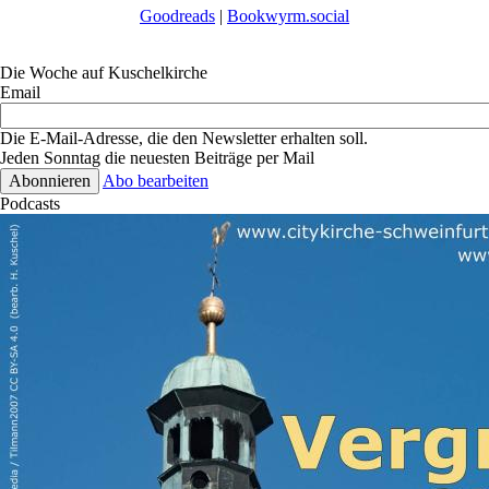
Goodreads
|
Bookwyrm.social
Die Woche auf Kuschelkirche
Email
Die E-Mail-Adresse, die den Newsletter erhalten soll.
Jeden Sonntag die neuesten Beiträge per Mail
Abo bearbeiten
Podcasts