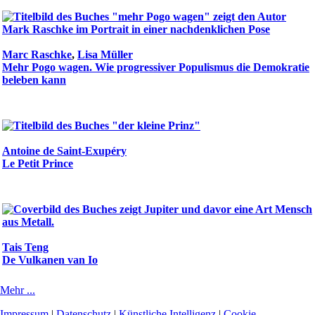
Marc Raschke
,
Lisa Müller
Mehr Pogo wagen. Wie progressiver Populismus die Demokratie
beleben kann
Antoine de Saint-Exupéry
Le Petit Prince
Tais Teng
De Vulkanen van Io
Mehr ...
Impressum
|
Datenschutz
|
Künstliche Intelligenz
|
Cookie-