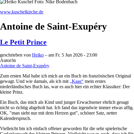
www.kuschelkirche.de
Antoine de Saint-Exupéry
Le Petit Prince
geschrieben von
Heiko
– am
Fr. 5 Jun 2026 - 23:00
Autor/in
Antoine de Saint-Exupéry
Zum ersten Mal habe ich mich an ein Buch im französischen Original
gewagt. Und wie damals, als ich mit
„Kaas“
mein erstes
niederländisches Buch las, war es auch hier ein echter Klassiker: Der
kleine Prinz.
Ein Buch, das mich als Kind und junger Erwachsener ehrlich gesagt
nicht so richtig abgeholt hat. Ich fand das irgendwie immer etwas affig.
OK, "man sieht nur mit dem Herzen gut", schöner Satz, netter
Kalenderspruch.
Vielleicht bin ich einfach offener geworden für die sehr spielerische
Gedankenwelt des kleinen Prinzen. Vielleicht war es auch, dass ich für