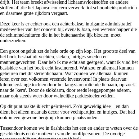
drijft. Het team breekt afwisselend lichaamsvloeistoffen en andere
stoffen af, die het Japanse concern verwerkt tot schoonheidsproducten
en daarmee grote rijkdom vergaart.
Deze keer is er echter ook een achterbakse, intrigante administratief
medewerker van het concern bij, evenals Joan, een wetenschapper die
de schimmelculturen die in het buitenaardse lijk bloeien, moet
onderzoeken.
Een groot ongeluk zet de hele orde op zijn kop. Het grootste deel van
het boek bestaat uit vechten, steken, intriges smeden en
mannengevechten. Daar heb ik me echt aan geërgerd, want ik vind het
basisidee van het boek echt fascinerend. Wat zou er allemaal kunnen
gebeuren met dit sterrenlichaam! Wat zouden we allemaal kunnen
leren over een volkomen vreemde levensvorm! In plaats daarvan:
kilometerslange tochten door het langzaam rottende lichaam, op zoek
naar de 'kern'. Door de slokdarm, door reeds leeggepompte aderen,
maar ook steeds weer door walgelijke paddestoelenvelden.
Op dit punt raakte ik echt geïrriteerd. Zo'n geweldig idee – en dan
dient het alleen maar als decor voor vechtpartijen en intriges. Dat had
ook in een gewone bergmijn kunnen plaatsvinden.
Tussendoor komen we in flashbacks het een en ander te weten over de
geschiedenis en de motieven van de hoofdpersonen. De overige