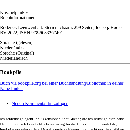
Kuschelpunkte
Buchinformationen
Roderick Leeuwenhart: Sterrenlichaam.
‎299 Seiten,
Iceberg Books
BV 2022, ISBN 978-9083267401
Sprache (gelesen)
Niederländisch
Sprache (Original)
Niederländisch
Bookpile
Buch via bookpile.org bei einer Buchhandlung/Bibliothek in deiner
Nähe finden
Neuen Kommentar hinzufügen
Ich schreibe gelegentlich Rezensionen über Bücher, die ich selbst gelesen habe.
Dafür erhalte ich kein Geld; ebensowenig für die Links auf buchhandel.de,
bookpile.org oder andere. Dass die meisten Rezensionen recht positiv ausfallen,