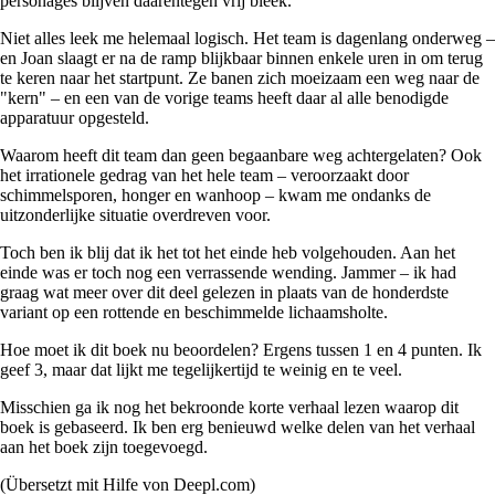
personages blijven daarentegen vrij bleek.
Niet alles leek me helemaal logisch. Het team is dagenlang onderweg –
en Joan slaagt er na de ramp blijkbaar binnen enkele uren in om terug
te keren naar het startpunt. Ze banen zich moeizaam een weg naar de
"kern" – en een van de vorige teams heeft daar al alle benodigde
apparatuur opgesteld.
Waarom heeft dit team dan geen begaanbare weg achtergelaten? Ook
het irrationele gedrag van het hele team – veroorzaakt door
schimmelsporen, honger en wanhoop – kwam me ondanks de
uitzonderlijke situatie overdreven voor.
Toch ben ik blij dat ik het tot het einde heb volgehouden. Aan het
einde was er toch nog een verrassende wending. Jammer – ik had
graag wat meer over dit deel gelezen in plaats van de honderdste
variant op een rottende en beschimmelde lichaamsholte.
Hoe moet ik dit boek nu beoordelen? Ergens tussen 1 en 4 punten. Ik
geef 3, maar dat lijkt me tegelijkertijd te weinig en te veel.
Misschien ga ik nog het bekroonde korte verhaal lezen waarop dit
boek is gebaseerd. Ik ben erg benieuwd welke delen van het verhaal
aan het boek zijn toegevoegd.
(Übersetzt mit Hilfe von Deepl.com)