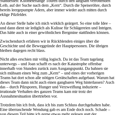
Stattdessen: Kilometerlange Touren durch den langsam verrottenden
Leib, auf der Suche nach dem „Kern“. Durch die Speiseröhre, durch
bereits leergepumpte Adern, aber immer wieder auch mitten durch
eklige Pilzfelder.
An dieser Stelle habe ich mich wirklich geärgert. So eine tolle Idee –
und dann dient sie lediglich als Kulisse für Schlägereien und Intrigen.
Das hätte auch in einer gewöhnlichen Bergmine stattfinden können.
Zwischendurch erfahren wir in Rückblenden einiges über die
Geschichte und die Beweggründe der Hauptpersonen. Die übrigen
bleiben dagegen recht blass.
Nicht alles erschien mir völlig logisch. Da ist das Team tagelang
unterwegs – und Joan schafft es nach der Katastrophe offenbar
innerhalb von Stunden zurück zum Ausgangspunkt. Da bahnen sie
sich mühsam einen Weg zum „Kern“ – und eines der vorherigen
Teams hat dort schon alle nötigen Gerätschaften aufgebaut. Warum hat
dieses Team dann nicht auch einen gangbaren Weg hinterlassen? Auch
das – durch Pilzsporen, Hunger und Verzweiflung induzierte –
irrationale Verhalten des ganzen Teams kam mir trotz der
Ausnahmesituation übertrieben vor.
Trotzdem bin ich froh, dass ich bis zum Schluss durchgehalten habe.
Eine überraschende Wendung gab es am Ende doch noch. Schade –
von diesem Teil hätte ich gerne etwas mehr gelesen statt der