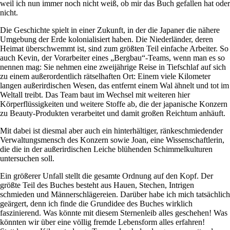
weil ich nun immer noch nicht weiß, ob mir das Buch gefallen hat oder
nicht.
Die Geschichte spielt in einer Zukunft, in der die Japaner die nähere
Umgebung der Erde kolonialisiert haben. Die Niederländer, deren
Heimat überschwemmt ist, sind zum größten Teil einfache Arbeiter. So
auch Kevin, der Vorarbeiter eines „Bergbau“-Teams, wenn man es so
nennen mag: Sie nehmen eine zweijährige Reise in Tiefschlaf auf sich
zu einem außerordentlich rätselhaften Ort: Einem viele Kilometer
langen außerirdischen Wesen, das entfernt einem Wal ähnelt und tot im
Weltall treibt. Das Team baut im Wechsel mit weiteren hier
Körperflüssigkeiten und weitere Stoffe ab, die der japanische Konzern
zu Beauty-Produkten verarbeitet und damit großen Reichtum anhäuft.
Mit dabei ist diesmal aber auch ein hinterhältiger, ränkeschmiedender
Verwaltungsmensch des Konzern sowie Joan, eine Wissenschaftlerin,
die die in der außerirdischen Leiche blühenden Schimmelkulturen
untersuchen soll.
Ein größerer Unfall stellt die gesamte Ordnung auf den Kopf. Der
größte Teil des Buches besteht aus Hauen, Stechen, Intrigen
schmieden und Männerschlägereien. Darüber habe ich mich tatsächlich
geärgert, denn ich finde die Grundidee des Buches wirklich
faszinierend. Was könnte mit diesem Sternenleib alles geschehen! Was
könnten wir über eine völlig fremde Lebensform alles erfahren!