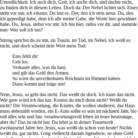
Unendlichkeit. Ich such dich, Gott, ich suche dich, und dachte nicht,
zu finden dich in diesem Leben. Doch da: Der Nebel lichtet sich. Einer
steht vor mir, ich erkenn: Du bist es. Der, den ich stets nenn. Du, den
ich gepredigt habe, dem ich alle meine Gabe, die Worte hier gewidmet
habe. Du, Jesus, stehst vor mir. Ich bin hier, ratlos vor dir, und stammle
nun: Was soll ich tun?
Streng sprichst du zu mir, im Traum, im Tod, im Nebel, ich weiß es
nicht, und doch scheint dein Wort mein Tod:
Eins fehlt dir:
Geh los.
Verkaufe alles, was du hast,
und gib das Geld den Armen.
So wirst du unverlierbaren Reichtum im Himmel haben.
Dann komm und folge mir!
Nein, Jesus, so geht das nicht. Das weißt du doch. Ich kann das nicht.
Wie gern würd ich das tun. Kennst du mich denn nicht? Weißt du
nicht? Die Verantwortung, die Kinder, die wollen studieren, das Haus
muss abbezahlt werden, ein E-Auto sollte es sein im nächsten Jahr, bio
soll alles sein und fair, verantwortungsvoll leben ist teuer heutzutage,
aber du? Das ist nicht fair. Du lebst ja in deiner Traumwelt
zweitausend Jahre her, Jesus, was weißt du schon von heute! Nichts
weißt du, gar nichts. Ging vielleicht damals irgendwie, so ohne Geld