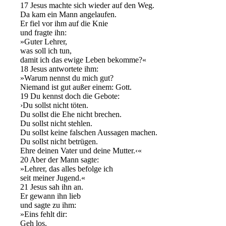
17 Jesus machte sich wieder auf den Weg.
Da kam ein Mann angelaufen.
Er fiel vor ihm auf die Knie
und fragte ihn:
»Guter Lehrer,
was soll ich tun,
damit ich das ewige Leben bekomme?«
18 Jesus antwortete ihm:
»Warum nennst du mich gut?
Niemand ist gut außer einem: Gott.
19 Du kennst doch die Gebote:
›Du sollst nicht töten.
Du sollst die Ehe nicht brechen.
Du sollst nicht stehlen.
Du sollst keine falschen Aussagen machen.
Du sollst nicht betrügen.
Ehre deinen Vater und deine Mutter.‹«
20 Aber der Mann sagte:
»Lehrer, das alles befolge ich
seit meiner Jugend.«
21 Jesus sah ihn an.
Er gewann ihn lieb
und sagte zu ihm:
»Eins fehlt dir:
Geh los.