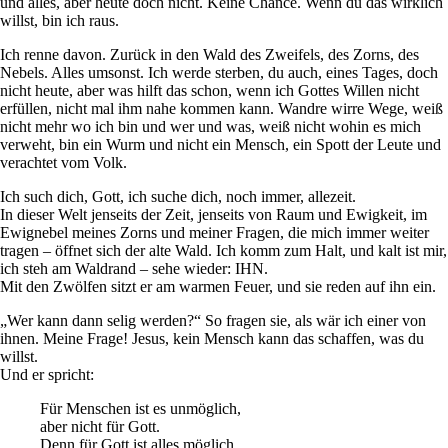
und alles, aber heute doch nicht. Keine Chance. Wenn du das wirklich
willst, bin ich raus.
Ich renne davon. Zurück in den Wald des Zweifels, des Zorns, des
Nebels. Alles umsonst. Ich werde sterben, du auch, eines Tages, doch
nicht heute, aber was hilft das schon, wenn ich Gottes Willen nicht
erfüllen, nicht mal ihm nahe kommen kann. Wandre wirre Wege, weiß
nicht mehr wo ich bin und wer und was, weiß nicht wohin es mich
verweht, bin ein Wurm und nicht ein Mensch, ein Spott der Leute und
verachtet vom Volk.
Ich such dich, Gott, ich suche dich, noch immer, allezeit.
In dieser Welt jenseits der Zeit, jenseits von Raum und Ewigkeit, im
Ewignebel meines Zorns und meiner Fragen, die mich immer weiter
tragen – öffnet sich der alte Wald. Ich komm zum Halt, und kalt ist mir,
ich steh am Waldrand – sehe wieder: IHN.
Mit den Zwölfen sitzt er am warmen Feuer, und sie reden auf ihn ein.
„Wer kann dann selig werden?“ So fragen sie, als wär ich einer von
ihnen. Meine Frage! Jesus, kein Mensch kann das schaffen, was du
willst.
Und er spricht:
Für Menschen ist es unmöglich,
aber nicht für Gott.
Denn für Gott ist alles möglich.