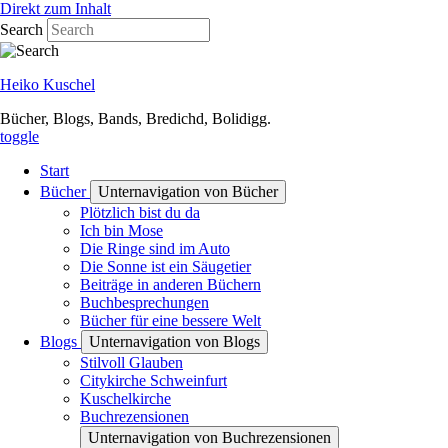
Direkt zum Inhalt
Search
Heiko Kuschel
Bücher, Blogs, Bands, Bredichd, Bolidigg.
toggle
Start
Bücher
Unternavigation von Bücher
Plötzlich bist du da
Ich bin Mose
Die Ringe sind im Auto
Die Sonne ist ein Säugetier
Beiträge in anderen Büchern
Buchbesprechungen
Bücher für eine bessere Welt
Blogs
Unternavigation von Blogs
Stilvoll Glauben
Citykirche Schweinfurt
Kuschelkirche
Buchrezensionen
Unternavigation von Buchrezensionen