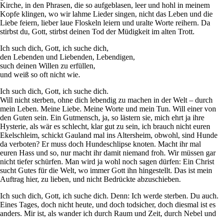
Kirche, in den Phrasen, die so aufgeblasen, leer und hohl in meinem
Kopfe klingen, wo wir lahme Lieder singen, nicht das Leben und die
Liebe feiern, lieber laue Floskeln leiern und uralte Worte reihern. Da
stirbst du, Gott, stirbst deinen Tod der Müdigkeit im alten Trott.
Ich such dich, Gott, ich suche dich,
den Lebenden und Liebenden, Lebendigen,
such deinen Willen zu erfüllen,
und weiß so oft nicht wie.
Ich such dich, Gott, ich suche dich.
Will nicht sterben, ohne dich lebendig zu machen in der Welt – durch
mein Leben. Meine Liebe. Meine Worte und mein Tun. Will einer von
den Guten sein. Ein Gutmensch, ja, so lästern sie, mich ehrt ja ihre
Hysterie, als wär es schlecht, klar gut zu sein, ich brauch nicht euren
Ekelschleim, schickt Gauland mal ins Altersheim, obwohl, sind Hunde
da verboten? Er muss doch Hundeschlipse knoten. Macht ihr mal
euren Hass und so, nur macht ihr damit niemand froh. Wir müssen gar
nicht tiefer schürfen. Man wird ja wohl noch sagen dürfen: Ein Christ
sucht Gutes für die Welt, wo immer Gott ihn hingestellt. Das ist mein
Auftrag hier, zu lieben, und nicht Bedrückte abzuschieben.
Ich such dich, Gott, ich suche dich. Denn: Ich werde sterben. Du auch.
Eines Tages, doch nicht heute, und doch todsicher, doch diesmal ist es
anders. Mir ist, als wander ich durch Raum und Zeit, durch Nebel und