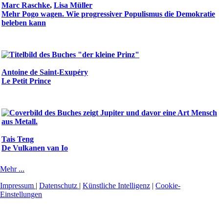
Marc Raschke
,
Lisa Müller
Mehr Pogo wagen. Wie progressiver Populismus die Demokratie
beleben kann
Antoine de Saint-Exupéry
Le Petit Prince
Tais Teng
De Vulkanen van Io
Mehr ...
Impressum
|
Datenschutz
|
Künstliche Intelligenz
|
Cookie-
Einstellungen