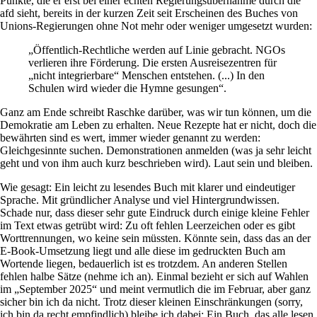
Punkte, die er erst bei einer echten Regierungsübernahme durch die
afd sieht, bereits in der kurzen Zeit seit Erscheinen des Buches von
Unions-Regierungen ohne Not mehr oder weniger umgesetzt wurden:
„Öffentlich-Rechtliche werden auf Linie gebracht. NGOs
verlieren ihre Förderung. Die ersten Ausreisezentren für
„nicht integrierbare“ Menschen entstehen. (...) In den
Schulen wird wieder die Hymne gesungen“.
Ganz am Ende schreibt Raschke darüber, was wir tun können, um die
Demokratie am Leben zu erhalten. Neue Rezepte hat er nicht, doch die
bewährten sind es wert, immer wieder genannt zu werden:
Gleichgesinnte suchen. Demonstrationen anmelden (was ja sehr leicht
geht und von ihm auch kurz beschrieben wird). Laut sein und bleiben.
Wie gesagt: Ein leicht zu lesendes Buch mit klarer und eindeutiger
Sprache. Mit gründlicher Analyse und viel Hintergrundwissen.
Schade nur, dass dieser sehr gute Eindruck durch einige kleine Fehler
im Text etwas getrübt wird: Zu oft fehlen Leerzeichen oder es gibt
Worttrennungen, wo keine sein müssten. Könnte sein, dass das an der
E-Book-Umsetzung liegt und alle diese im gedruckten Buch am
Wortende liegen, bedauerlich ist es trotzdem. An anderen Stellen
fehlen halbe Sätze (nehme ich an). Einmal bezieht er sich auf Wahlen
im „September 2025“ und meint vermutlich die im Februar, aber ganz
sicher bin ich da nicht. Trotz dieser kleinen Einschränkungen (sorry,
ich bin da recht empfindlich) bleibe ich dabei: Ein Buch, das alle lesen