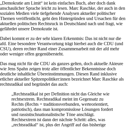
„Demokratie am Limit“ ist kein einfaches Buch, aber doch dank
anschaulicher Sprache leicht zu lesen. Marc Raschke, der auch in den
sozialen Medien viele tiefgehende Analysen aktueller politischer
Themen veröffentlicht, geht den Hintergründen und Ursachen für den
aktuellen politischen Rechtsruck in Deutschland nach und fragt, wie
gefährdet unsere Demokratie ist.
Dabei kommt er zu der sehr klaren Erkenntnis: Das ist nicht nur die
afd. Eine besondere Verantwortung trägt hierbei auch die CDU (und
CSU), deren rechter Rand einer Zusammenarbeit mit der afd mehr
oder weniger offen gegenübersteht.
Das mag nicht für die CDU als ganzes gelten, doch aktuelle Akteure
wie Jens Spahn zeigen trotz aller öffentlicher Bekenntnisse doch
deutliche inhaltliche Übereinstimmungen. Diesen Rand inklusive
etlicher aktueller Spitzenpolitiker:innen bezeichnet Marc Raschke als
rechtsradikal und begründet das auch:
„Rechtsradikal ist per Definition nicht das Gleiche wie
rechtsextrem. Rechtsradikal meint im Gegensatz zu
Rechts (Rechts = traditionsverbunden, werteorientiert,
patriotisch), dass man kompromisslose Lösungen fordert
und rassistischnationalistische Töne anschlägt.
Rechtsextrem ist dann der nächste Schritt: alles, was
„rechtsradikal“ ist, plus der Angriff auf das bisherige