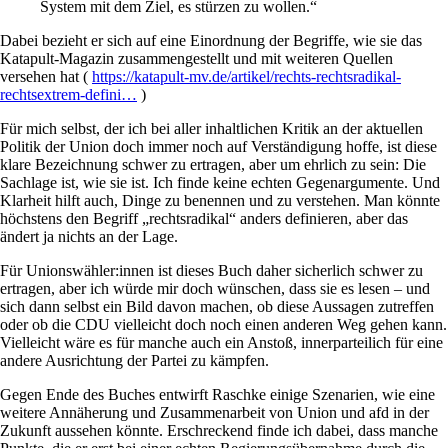
System mit dem Ziel, es stürzen zu wollen.“
Dabei bezieht er sich auf eine Einordnung der Begriffe, wie sie das
Katapult-Magazin zusammengestellt und mit weiteren Quellen
versehen hat (
https://katapult-mv.de/artikel/rechts-rechtsradikal-
rechtsextrem-defini…
)
Für mich selbst, der ich bei aller inhaltlichen Kritik an der aktuellen
Politik der Union doch immer noch auf Verständigung hoffe, ist diese
klare Bezeichnung schwer zu ertragen, aber um ehrlich zu sein: Die
Sachlage ist, wie sie ist. Ich finde keine echten Gegenargumente. Und
Klarheit hilft auch, Dinge zu benennen und zu verstehen. Man könnte
höchstens den Begriff „rechtsradikal“ anders definieren, aber das
ändert ja nichts an der Lage.
Für Unionswähler:innen ist dieses Buch daher sicherlich schwer zu
ertragen, aber ich würde mir doch wünschen, dass sie es lesen – und
sich dann selbst ein Bild davon machen, ob diese Aussagen zutreffen
oder ob die CDU vielleicht doch noch einen anderen Weg gehen kann.
Vielleicht wäre es für manche auch ein Anstoß, innerparteilich für eine
andere Ausrichtung der Partei zu kämpfen.
Gegen Ende des Buches entwirft Raschke einige Szenarien, wie eine
weitere Annäherung und Zusammenarbeit von Union und afd in der
Zukunft aussehen könnte. Erschreckend finde ich dabei, dass manche