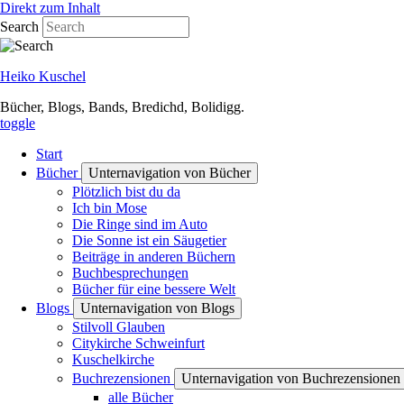
Direkt zum Inhalt
Search
Heiko Kuschel
Bücher, Blogs, Bands, Bredichd, Bolidigg.
toggle
Start
Bücher
Unternavigation von Bücher
Plötzlich bist du da
Ich bin Mose
Die Ringe sind im Auto
Die Sonne ist ein Säugetier
Beiträge in anderen Büchern
Buchbesprechungen
Bücher für eine bessere Welt
Blogs
Unternavigation von Blogs
Stilvoll Glauben
Citykirche Schweinfurt
Kuschelkirche
Buchrezensionen
Unternavigation von Buchrezensionen
alle Bücher