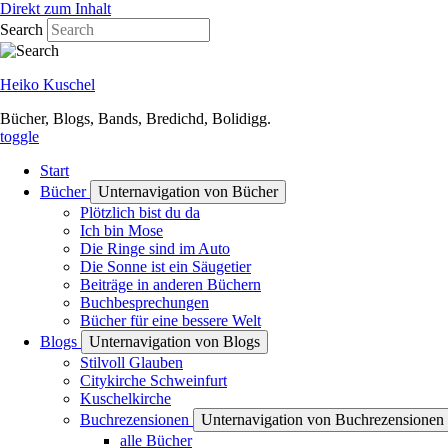
Direkt zum Inhalt
Search
Heiko Kuschel
Bücher, Blogs, Bands, Bredichd, Bolidigg.
toggle
Start
Bücher
Unternavigation von Bücher
Plötzlich bist du da
Ich bin Mose
Die Ringe sind im Auto
Die Sonne ist ein Säugetier
Beiträge in anderen Büchern
Buchbesprechungen
Bücher für eine bessere Welt
Blogs
Unternavigation von Blogs
Stilvoll Glauben
Citykirche Schweinfurt
Kuschelkirche
Buchrezensionen
Unternavigation von Buchrezensionen
alle Bücher