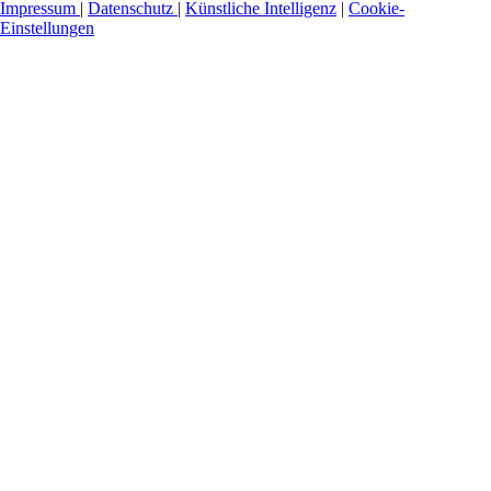
Impressum
|
Datenschutz
|
Künstliche Intelligenz
|
Cookie-
Einstellungen