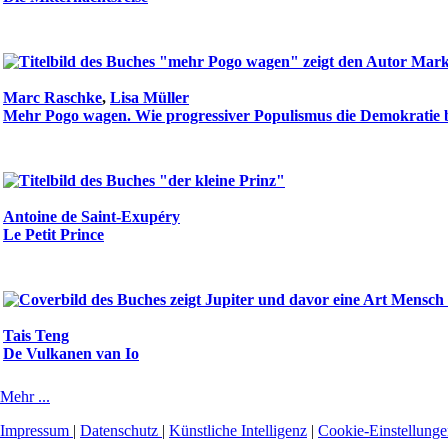
Marc Raschke
,
Lisa Müller
Mehr Pogo wagen. Wie progressiver Populismus die Demokratie 
Antoine de Saint-Exupéry
Le Petit Prince
Tais Teng
De Vulkanen van Io
Mehr ...
Impressum
|
Datenschutz
|
Künstliche Intelligenz
|
Cookie-Einstellung