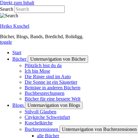
Direkt zum Inhalt
Search
Heiko Kuschel
Bücher, Blogs, Bands, Bredichd, Bolidigg.
toggle
Start
Bücher
Unternavigation von Bücher
Plötzlich bist du da
Ich bin Mose
Die Ringe sind im Auto
Die Sonne ist ein Säugetier
Beiträge in anderen Büchern
Buchbesprechungen
Bücher für eine bessere Welt
Blogs
Unternavigation von Blogs
Stilvoll Glauben
Citykirche Schweinfurt
Kuschelkirche
Buchrezensionen
Unternavigation von Buchrezensionen
alle Bücher