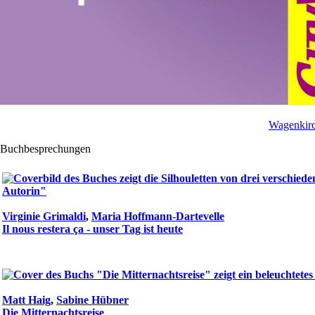
Wagenkirc
Buchbesprechungen
Virginie Grimaldi
,
Maria Hoffmann-Dartevelle
Il nous restera ça - unser Tag ist heute
Matt Haig
,
Sabine Hübner
Die Mitternachtsreise