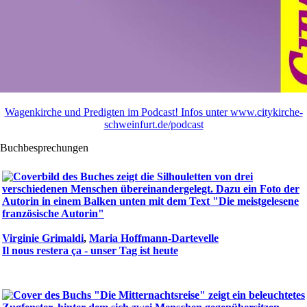
Wagenkirche und Predigten im Podcast! Infos unter www.citykirche-
schweinfurt.de/podcast
Buchbesprechungen
Virginie Grimaldi
,
Maria Hoffmann-Dartevelle
Il nous restera ça - unser Tag ist heute