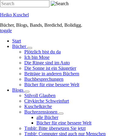
Direkt
Search
zum
Inhalt
Heiko Kuschel
Bücher, Blogs, Bands, Bredichd, Bolidigg.
toggle
Start
Bücher
Unternavigation
Plötzlich bist du da
von
Ich bin Mose
Bücher
Die Ringe sind im Auto
Die Sonne ist ein Säugetier
Beiträge in anderen Büchern
Buchbesprechungen
Bücher für eine bessere Welt
Blogs
Unternavigation
Stilvoll Glauben
von
Citykirche Schweinfurt
Blogs
Kuschelkirche
Buchrezensionen
Unternavigation
alle Bücher
von
Bücher für eine bessere Welt
Buchrezensionen
Tmblr: Bitte übersetzen Sie jetzt
Tmblr: Computer sind auch nur Menschen