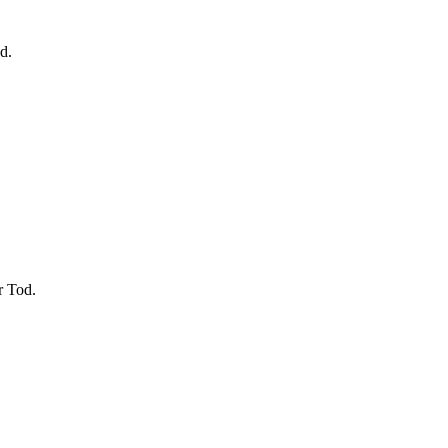
d.
r Tod.