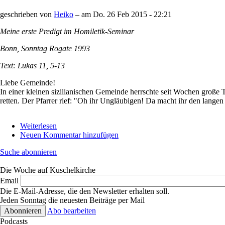
von
geschrieben von
Heiko
– am
Do. 26 Feb 2015 - 22:21
Germanwings
4U9525
Meine erste Predigt im Homiletik-Seminar
Bonn, Sonntag Rogate 1993
Text: Lukas 11, 5-13
Liebe Gemeinde!
In einer kleinen sizilianischen Gemeinde herrschte seit Wochen große 
retten. Der Pfarrer rief: "Oh ihr Ungläubigen! Da macht ihr den lan
Weiterlesen
über
Neuen Kommentar hinzufügen
Predigt:
Wer
Suche abonnieren
suchet,
der
Die Woche auf Kuschelkirche
findet
Email
Die E-Mail-Adresse, die den Newsletter erhalten soll.
Jeden Sonntag die neuesten Beiträge per Mail
Abo bearbeiten
Podcasts