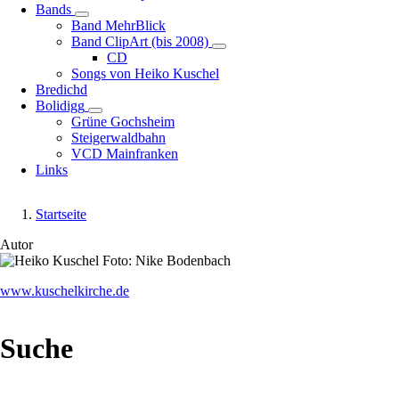
Bands
Unternavigation
Band MehrBlick
von
Band ClipArt (bis 2008)
Bands
Unternavigation
CD
von
Songs von Heiko Kuschel
Band
Bredichd
ClipArt
Bolidigg
Unternavigation
(bis
Grüne Gochsheim
von
2008)
Steigerwaldbahn
Bolidigg
VCD Mainfranken
Links
Startseite
Pfadnavigation
Autor
Image
www.kuschelkirche.de
Suche