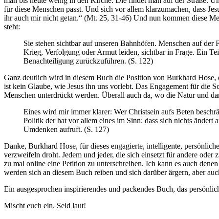
man bis heute wenig in den Kirche. Die findet man auf der Straße. Un
für diese Menschen passt. Und sich vor allem klarzumachen, dass Jesus
ihr auch mir nicht getan.“ (Mt. 25, 31-46) Und nun kommen diese M
steht:
Sie stehen sichtbar auf unseren Bahnhöfen. Menschen auf der F
Krieg, Verfolgung oder Armut leiden, sichtbar in Frage. Ein T
Benachteiligung zurückzuführen. (S. 122)
Ganz deutlich wird in diesem Buch die Position von Burkhard Hose, die
ist kein Glaube, wie Jesus ihn uns vorlebt. Das Engagement für di
Menschen unterdrückt werden. Überall auch da, wo die Natur und dam
Eines wird mir immer klarer: Wer Christsein aufs Beten beschr
Politik der hat vor allem eines im Sinn: dass sich nichts ändert
Umdenken aufruft. (S. 127)
Danke, Burkhard Hose, für dieses engagierte, intelligente, persönlich
verzweifeln droht. Jedem und jeder, die sich einsetzt für andere ode
zu mal online eine Petition zu unterschreiben. Ich kann es auch denen 
werden sich an diesem Buch reiben und sich darüber ärgern, aber auc
Ein ausgesprochen inspirierendes und packendes Buch, das persönlich
Mischt euch ein. Seid laut!