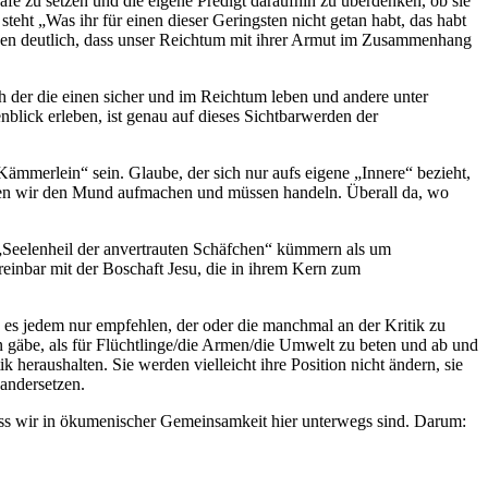
fé zu setzen und die eigene Predigt daraufhin zu überdenken, ob sie
teht „Was ihr für einen dieser Geringsten nicht getan habt, das habt
hen deutlich, dass unser Reichtum mit ihrer Armut im Zusammenhang
h der die einen sicher und im Reichtum leben und andere unter
blick erleben, ist genau auf dieses Sichtbarwerden der
 Kämmerlein“ sein. Glaube, der sich nur aufs eigene „Innere“ bezieht,
ssen wir den Mund aufmachen und müssen handeln. Überall da, wo
s „Seelenheil der anvertrauten Schäfchen“ kümmern als um
vereinbar mit der Boschaft Jesu, die in ihrem Kern zum
nn es jedem nur empfehlen, der oder die manchmal an der Kritik zu
un gäbe, als für Flüchtlinge/die Armen/die Umwelt zu beten und ab und
k heraushalten. Sie werden vielleicht ihre Position nicht ändern, sie
nandersetzen.
dass wir in ökumenischer Gemeinsamkeit hier unterwegs sind. Darum: