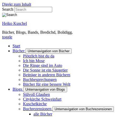
Direkt zum Inhalt
Search
Heiko Kuschel
Bücher, Blogs, Bands, Bredichd, Bolidigg.
toggle
Start
Bücher
Unternavigation von Bücher
Plötzlich bist du da
Ich bin Mose
Die Ringe sind im Auto
Die Sonne ist ein Säugetier
Beiträge in anderen Büchern
Buchbesprechungen
Bücher für eine bessere Welt
Blogs
Unternavigation von Blogs
Stilvoll Glauben
Citykirche Schweinfurt
Kuschelkirche
Buchrezensionen
Unternavigation von Buchrezensionen
alle Bücher