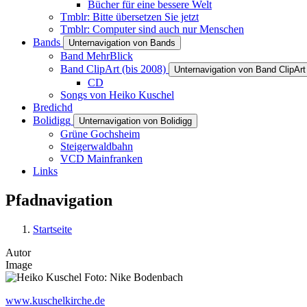
Bücher für eine bessere Welt
Tmblr: Bitte übersetzen Sie jetzt
Tmblr: Computer sind auch nur Menschen
Bands
Unternavigation von Bands
Band MehrBlick
Band ClipArt (bis 2008)
Unternavigation von Band ClipArt
CD
Songs von Heiko Kuschel
Bredichd
Bolidigg
Unternavigation von Bolidigg
Grüne Gochsheim
Steigerwaldbahn
VCD Mainfranken
Links
Pfadnavigation
Startseite
Autor
Image
www.kuschelkirche.de