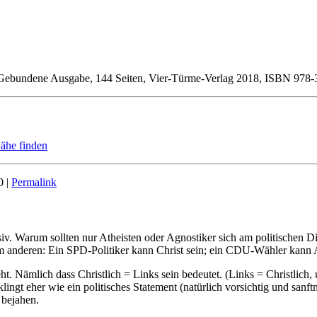
um. Gebundene Ausgabe, 144 Seiten, Vier-Türme-Verlag 2018, ISBN 978
Nähe finden
0 |
Permalink
ssiv. Warum sollten nur Atheisten oder Agnostiker sich am politischen Di
em anderen: Ein SPD-Politiker kann Christ sein; ein CDU-Wähler kann A
ht. Nämlich dass Christlich = Links sein bedeutet. (Links = Christlich,
t eher wie ein politisches Statement (natürlich vorsichtig und sanftm
 bejahen.