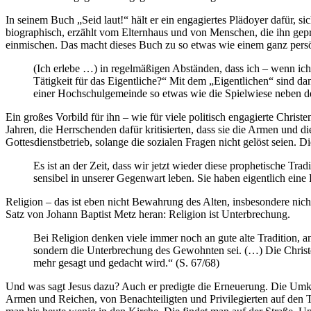
In seinem Buch „Seid laut!“ hält er ein engagiertes Plädoyer dafür, s
biographisch, erzählt vom Elternhaus und von Menschen, die ihn gepr
einmischen. Das macht dieses Buch zu so etwas wie einem ganz per
(Ich erlebe …) in regelmäßigen Abständen, dass ich – wenn ich
Tätigkeit für das Eigentliche?“ Mit dem „Eigentlichen“ sind da
einer Hochschulgemeinde so etwas wie die Spielwiese neben dem
Ein großes Vorbild für ihn – wie für viele politisch engagierte Chris
Jahren, die Herrschenden dafür kritisierten, dass sie die Armen und 
Gottesdienstbetrieb, solange die sozialen Fragen nicht gelöst seien. D
Es ist an der Zeit, dass wir jetzt wieder diese prophetische Tr
sensibel in unserer Gegenwart leben. Sie haben eigentlich eine B
Religion – das ist eben nicht Bewahrung des Alten, insbesondere nic
Satz von Johann Baptist Metz heran: Religion ist Unterbrechung.
Bei Religion denken viele immer noch an gute alte Tradition, a
sondern die Unterbrechung des Gewohnten sei. (…) Die Christen
mehr gesagt und gedacht wird.“ (S. 67/68)
Und was sagt Jesus dazu? Auch er predigte die Erneuerung. Die Umkeh
Armen und Reichen, von Benachteiligten und Privilegierten auf den Ti