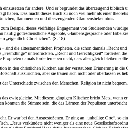
ich einzusetzen für andere. Und er begründet das überzeugend biblisch 
ägt haben. Das macht dieses Buch zu noch viel mehr als einer theoreti
sönlichen, flammenden und überzeugenden Glaubensbekenntnis.
 zum Beispiel dieses vielfältige Engagement von Studierenden würdige 
nn häufig gottesdienstliche Angebote, Glaubensgespräche oder Bibelkrei
 „eigentlich Christlichen“. (S. 18)
ten – sind die alttestamentlichen Propheten, die schon damals „Recht un
die „Fremdlinge“ unterdrückten. „Recht und Gerechtigkeit“ forderten die
ie Propheten damals forderten eben nicht, dass alles gleich bleiben sol
adition in den christlichen Kirchen aus der verstaubten Erinnerung in d
otschaft auszurichten, aber sie trauen sich nicht oder überlassen es lie
ht der Unterschiede zwischen den Menschen. Religion ist nicht bequem, 
n das ewig gleiche. Mit diesem gängigen Klischee bricht Metz, wenn er 
 könnten die Stimme sein, die das Lärmen der Populisten unterbricht u
r. Er war bei den Ausgestoßenen. Er ging an „unheilige Orte“, so eine
sch. „Jesus verkündete nicht weniger als eine neue Gesellschaftsordnu