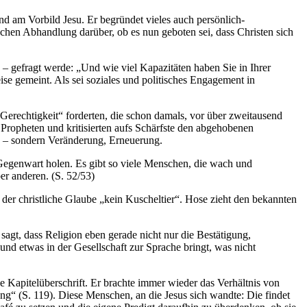
und am Vorbild Jesu. Er begründet vieles auch persönlich-
schen Abhandlung darüber, ob es nun geboten sei, dass Christen sich
– gefragt werde: „Und wie viel Kapazitäten haben Sie in Ihrer
se gemeint. Als sei soziales und politisches Engagement in
d Gerechtigkeit“ forderten, die schon damals, vor über zweitausend
 Propheten und kritisierten aufs Schärfste den abgehobenen
lte – sondern Veränderung, Erneuerung.
ie Gegenwart holen. Es gibt so viele Menschen, die wach und
ber anderen. (S. 52/53)
der christliche Glaube „kein Kuscheltier“. Hose zieht den bekannten
sagt, dass Religion eben gerade nicht nur die Bestätigung,
nd etwas in der Gesellschaft zur Sprache bringt, was nicht
 Kapitelüberschrift. Er brachte immer wieder das Verhältnis von
ng“ (S. 119). Diese Menschen, an die Jesus sich wandte: Die findet