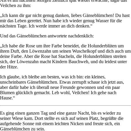
Als es am nächsten Morgen ziemlich spät wieder erwachte, sagte das
Veilchen zu ihm:
„Ich kann dir gar nicht genug danken, liebes Gänseblümchen! Du hast
mir das Leben gerettet. Nun habe ich wieder genug Wasser für die
nächsten Tage. Ich werde immer an dich denken.“
Und das Gänseblümchen antwortete nachdenklich:
„Ich habe die Rose um ihre Farbe beneidet, die Holunderblüten um
ihren Duft, den Löwenzahn um seinen Wuschelkopf und dich auch um
deine Farbe. Aber die Rose hat Stacheln, die Holunderblüten streiten
sich, der Löwenzahn macht Kindern Bauchweh, und du leidest unter
der Hitze.
Ich glaube, ich bleibe am besten, was ich bin: ein kleines,
unscheinbares Gänseblümchen. Etwas zerrupft schaue ich jetzt aus,
aber dafür habe ich überall neue Freunde gewonnen und ein paar
Blumen glücklich gemacht. Leb wohl, Veilchen! Ich gehe nach
Hause.“
Es ging einen ganzen Tag und eine ganze Nacht, bis es wieder zu
seiner Wiese kam. Dort stellte es sich auf seinen Platz, begrüßte die
aufgehende Sonne mit einem leichten Nicken und freute sich, ein
Gänseblümchen zu sein.