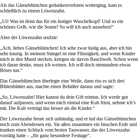
Als das Gänseblümchen gedankenverloren weiterging, kam es
schließlich zu einem Löwenzahn.
„Ui! Was ist denn das für ein lustiger Wuschelkopf! Und so ein
schönes Gelb, wie die Sonne! So will ich auch aussehen!“
Aber der Löwenzahn seufzte:
„Ach, liebes Gänseblümchen! Ich sehe zwar lustig aus, aber ich bin
sehr traurig. In meinem Stängel ist eine Flüssigkeit, und wenn Kinder
mich in den Mund stecken, kriegen sie davon Bauchweh. Schon wenn
ich daran denke, muss ich weinen. Ich will doch niemandem etwas
Böses tun.“
Das Gänseblümchen überlegte eine Weile, dann riss es sich drei
Blütenblätter aus, machte einen Behälter daraus und sagte:
„So, Löwenzahn! Hier kannst du dein Gift reintun. Ich werde gut
darauf aufpassen, und wenn mich einmal eine Kuh frisst, nehme ich’s
mit. Die Kuh verträgt das besser als die Kinder.“
Der Löwenzahn freute sich unbändig, und er lud das Gänseblümchen
noch zum Abendessen ein. Sie aßen zusammen ein bisschen Erde und
tranken einen Schluck vom besten Tauwasser, das der Löwenzahn
vorrätig hatte – „für ganz besondere Festtage“.