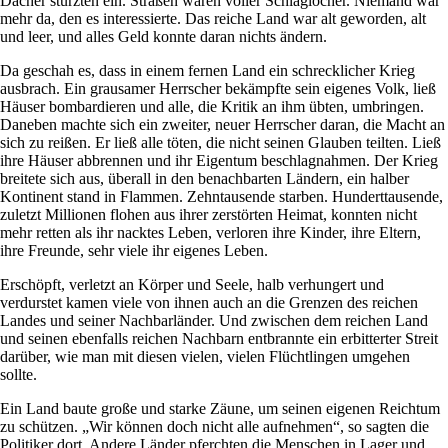
Dächer stürzten ein. Straßen waren voller Schlaglöcher. Niemand war
mehr da, den es interessierte. Das reiche Land war alt geworden, alt
und leer, und alles Geld konnte daran nichts ändern.
Da geschah es, dass in einem fernen Land ein schrecklicher Krieg
ausbrach. Ein grausamer Herrscher bekämpfte sein eigenes Volk, ließ
Häuser bombardieren und alle, die Kritik an ihm übten, umbringen.
Daneben machte sich ein zweiter, neuer Herrscher daran, die Macht an
sich zu reißen. Er ließ alle töten, die nicht seinen Glauben teilten. Ließ
ihre Häuser abbrennen und ihr Eigentum beschlagnahmen. Der Krieg
breitete sich aus, überall in den benachbarten Ländern, ein halber
Kontinent stand in Flammen. Zehntausende starben. Hunderttausende,
zuletzt Millionen flohen aus ihrer zerstörten Heimat, konnten nicht
mehr retten als ihr nacktes Leben, verloren ihre Kinder, ihre Eltern,
ihre Freunde, sehr viele ihr eigenes Leben.
Erschöpft, verletzt an Körper und Seele, halb verhungert und
verdurstet kamen viele von ihnen auch an die Grenzen des reichen
Landes und seiner Nachbarländer. Und zwischen dem reichen Land
und seinen ebenfalls reichen Nachbarn entbrannte ein erbitterter Streit
darüber, wie man mit diesen vielen, vielen Flüchtlingen umgehen
sollte.
Ein Land baute große und starke Zäune, um seinen eigenen Reichtum
zu schützen. „Wir können doch nicht alle aufnehmen“, so sagten die
Politiker dort. Andere Länder pferchten die Menschen in Lager und