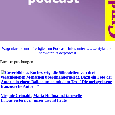
Wagenkirche und Predigten im Podcast! Infos unter www.citykirche-
schweinfurt.de/podcast
Buchbesprechungen
Virginie Grimaldi
,
Maria Hoffmann-Dartevelle
Il nous restera ça - unser Tag ist heute