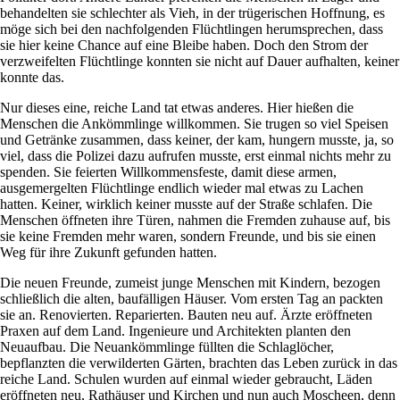
behandelten sie schlechter als Vieh, in der trügerischen Hoffnung, es
möge sich bei den nachfolgenden Flüchtlingen herumsprechen, dass
sie hier keine Chance auf eine Bleibe haben. Doch den Strom der
verzweifelten Flüchtlinge konnten sie nicht auf Dauer aufhalten, keiner
konnte das.
Nur dieses eine, reiche Land tat etwas anderes. Hier hießen die
Menschen die Ankömmlinge willkommen. Sie trugen so viel Speisen
und Getränke zusammen, dass keiner, der kam, hungern musste, ja, so
viel, dass die Polizei dazu aufrufen musste, erst einmal nichts mehr zu
spenden. Sie feierten Willkommensfeste, damit diese armen,
ausgemergelten Flüchtlinge endlich wieder mal etwas zu Lachen
hatten. Keiner, wirklich keiner musste auf der Straße schlafen. Die
Menschen öffneten ihre Türen, nahmen die Fremden zuhause auf, bis
sie keine Fremden mehr waren, sondern Freunde, und bis sie einen
Weg für ihre Zukunft gefunden hatten.
Die neuen Freunde, zumeist junge Menschen mit Kindern, bezogen
schließlich die alten, baufälligen Häuser. Vom ersten Tag an packten
sie an. Renovierten. Reparierten. Bauten neu auf. Ärzte eröffneten
Praxen auf dem Land. Ingenieure und Architekten planten den
Neuaufbau. Die Neuankömmlinge füllten die Schlaglöcher,
bepflanzten die verwilderten Gärten, brachten das Leben zurück in das
reiche Land. Schulen wurden auf einmal wieder gebraucht, Läden
eröffneten neu, Rathäuser und Kirchen und nun auch Moscheen, denn