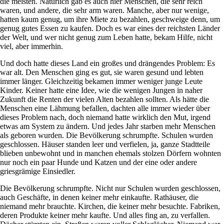
die meisten. Natürlich gab es auch hier Menschen, die sehr reich
waren, und andere, die sehr arm waren. Manche, aber nur wenige,
hatten kaum genug, um ihre Miete zu bezahlen, geschweige denn, um
genug gutes Essen zu kaufen. Doch es war eines der reichsten Länder
der Welt, und wer nicht genug zum Leben hatte, bekam Hilfe, nicht
viel, aber immerhin.
Und doch hatte dieses Land ein großes und drängendes Problem: Es
war alt. Den Menschen ging es gut, sie waren gesund und lebten
immer länger. Gleichzeitig bekamen immer weniger junge Leute
Kinder. Keiner hatte eine Idee, wie die wenigen Jungen in naher
Zukunft die Renten der vielen Alten bezahlen sollten. Als hätte die
Menschen eine Lähmung befallen, dachten alle immer wieder über
dieses Problem nach, doch niemand hatte wirklich den Mut, irgend
etwas am System zu ändern. Und jedes Jahr starben mehr Menschen
als geboren wurden. Die Bevölkerung schrumpfte. Schulen wurden
geschlossen. Häuser standen leer und verfielen, ja, ganze Stadtteile
blieben unbewohnt und in manchen ehemals stolzen Dörfern wohnten
nur noch ein paar Hunde und Katzen und der eine oder andere
griesgrämige Einsiedler.
Die Bevölkerung schrumpfte. Nicht nur Schulen wurden geschlossen,
auch Geschäfte, in denen keiner mehr einkaufte. Rathäuser, die
niemand mehr brauchte. Kirchen, die keiner mehr besuchte. Fabriken,
deren Produkte keiner mehr kaufte. Und alles fing an, zu verfallen.